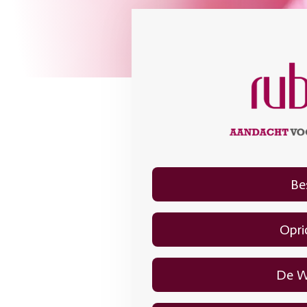
Be
Opri
De W