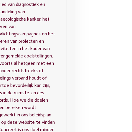
ied van diagnostiek en
andeling van
aecologische kanker, het
ren van
rlichtingscampagnes en het
tiëren van projecten en
iviteiten in het kader van
engemelde doelstellingen,
voorts al hetgeen met een
ander rechtstreeks of
delings verband houdt of
rtoe bevorderlijk kan zijn,
es in de ruimste zin des
rds. Hoe we die doelen
len bereiken wordt
gewerkt in ons beleidsplan
 op deze website te vinden
 Concreet is ons doel minder