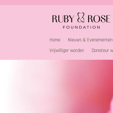
Ga
direct
naar
de
hoofdinhoud
Home
Nieuws & Evenementen
Vrijwilliger worden
Donateur 