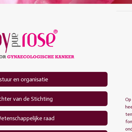
stuur en organisatie
chter van de Stichting
Op 
hee
ten
etenschappelijke raad
fon
ond