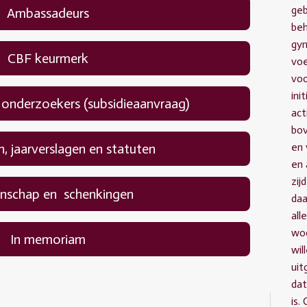
geb
Ambassadeurs
beh
gyn
CBF keurmerk
voe
voo
ini
 onderzoekers (subsidieaanvraag)
act
bov
n, jaarverslagen en statuten
en 
en 
zij
nschap en schenkingen
daa
all
woo
In memoriam
wil
uit
dat
is.