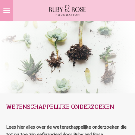
Ga
direct
naar
de
hoofdinhoud
WETENSCHAPPELIJKE ONDERZOEKEN
Lees hier alles over de wetenschappelijke onderzoeken die
tot nu toe zijn gefinancierd door Ruby and Rose.