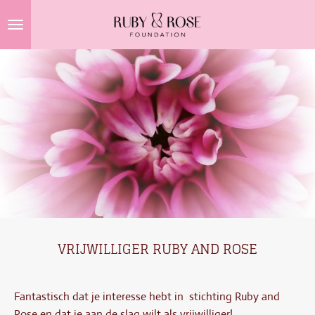
Ga
direct
naar
de
hoofdinhoud
VRIJWILLIGER
RUBY AND ROSE
Fantastisch dat je interesse hebt in stichting Ruby and
Rose en dat je aan de slag wilt als vrijwilliger!