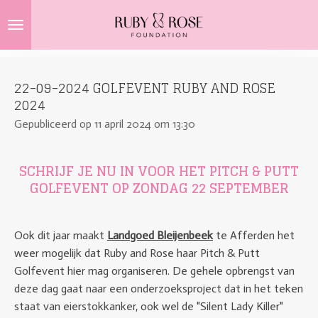
Ga
direct
naar
de
22-09-2024 GOLFEVENT RUBY AND ROSE
hoofdinhoud
2024
Gepubliceerd op 11 april 2024 om 13:30
SCHRIJF JE NU IN VOOR HET PITCH & PUTT
GOLFEVENT OP ZONDAG 22 SEPTEMBER
Ook dit jaar maakt
Landgoed Bleijenbeek
te Afferden het
weer mogelijk dat Ruby and Rose haar Pitch & Putt
Golfevent hier mag organiseren. De gehele opbrengst van
deze dag gaat naar een onderzoeksproject dat in het teken
staat van eierstokkanker, ook wel de "Silent Lady Killer"