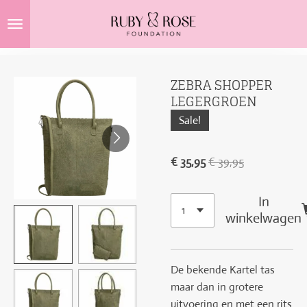
Ga
direct
naar
de
ZEBRA SHOPPER
hoofdinhoud
LEGERGROEN
Sale!
€ 35,95
€ 39,95
In
winkelwagen
De bekende Kartel tas
maar dan in grotere
uitvoering en met een rits