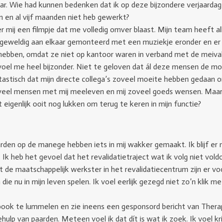
jaar. Wie had kunnen bedenken dat ik op deze bijzondere verjaardag
jn en al vijf maanden niet heb gewerkt?
 mij een filmpje dat me volledig omver blaast. Mijn team heeft al
 geweldig aan elkaar gemonteerd met een muziekje eronder en er zi
ben, omdat ze niet op kantoor waren in verband met de meivakan
en voel me heel bijzonder. Niet te geloven dat ál deze mensen de
astisch dat mijn directe collega’s zoveel moeite hebben gedaan o
oveel mensen met mij meeleven en mij zoveel goeds wensen. Maar 
t eigenlijk ooit nog lukken om terug te keren in mijn functie?
rden op de manege hebben iets in mij wakker gemaakt. Ik blijf e
 Ik heb het gevoel dat het revalidatietraject wat ik volg niet vol
 de maatschappelijk werkster in het revalidatiecentrum zijn er vo
e nu in mijn leven spelen. Ik voel eerlijk gezegd niet zo’n klik m
book te lummelen en zie ineens een gesponsord bericht van Thera
ulp van paarden. Meteen voel ik dat dít is wat ik zoek. Ik voel krie