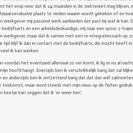
komt het erop neer dat ik 24 maanden in de ziektewet mag blijven, 
tejaarsevaluatie plaats te vinden waarin wordt gekeken of en hoe 
jn werkgever mij passend werk aanbieden dat past bij wat ik kan. En
 bedrijfsarts en een arbeidsdeskundige, mij naar een spoor 2-traj
j mijn werkgever, maar dat ik samen met een re-integratiecoach op 
 tijd blijf ik dan in contact met de bedrijfsarts, die inzicht heeft i
veel ik kan werken.
 voordat het eventueel allemaal zo ver komt, ik lig er nu al nacht
n hoofd hangt. Enerzijds ben ik verschrikkelijk bang dat zal blijke
n en anderzijds ben ik ontzettend bang dat dat dan wél zalmoeten. 
 toekomst, maar word steeds met mijn neus op de feiten gedrukt
n beetje kan zeggen dat ik ‘er weer ben’.