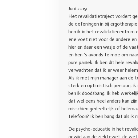
Juni 2019
Het revalidatietraject vordert ges
de oefeningen in bij ergotherapi
ben ik in het revalidatiecentrum e
ene voet niet voor de andere en ve
hier en daar een wasje of de vaat
en ben ’s avonds te moe om naar b
pure paniek. Ik ben dit hele reva
verwachten dat ik er weer helema
Als ik met mijn manager aan de te
sterk en optimistisch persoon, ik
ben ik doodsbang. Ik heb werkeli
dat wel eens heel anders kan zijn
misschien gedeeltelijk of helema
telefoon? Ik ben bang dat als ik m
De psycho-educatie in het revali
gewijd aan de ziektewet, de wet 