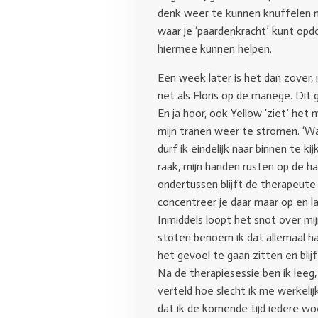
denk weer te kunnen knuffelen m
waar je ‘paardenkracht’ kunt opdo
hiermee kunnen helpen.
Een week later is het dan zover,
net als Floris op de manege. Dit 
En ja hoor, ook Yellow ‘ziet’ het
mijn tranen weer te stromen. ‘Wa
durf ik eindelijk naar binnen te k
raak, mijn handen rusten op de ha
ondertussen blijft de therapeute 
concentreer je daar maar op en la
Inmiddels loopt het snot over mij
stoten benoem ik dat allemaal ha
het gevoel te gaan zitten en bli
Na de therapiesessie ben ik leeg,
verteld hoe slecht ik me werkelij
dat ik de komende tijd iedere wo