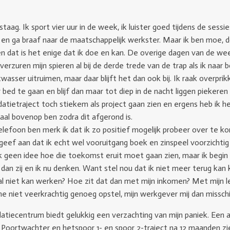
taag. Ik sport vier uur in de week, ik luister goed tijdens de sessi
e en ga braaf naar de maatschappelijk werkster. Maar ik ben moe
n dat is het enige dat ik doe en kan. De overige dagen van de week l
rzuren mijn spieren al bij de derde trede van de trap als ik naar bo
wasser uitruimen, maar daar blijft het dan ook bij. Ik raak overpri
ed te gaan en blijf dan maar tot diep in de nacht liggen piekeren 
lidatietraject toch stiekem als project gaan zien en ergens heb ik 
al bovenop ben zodra dit afgerond is.
lefoon ben merk ik dat ik zo positief mogelijk probeer over te ko
 geef aan dat ik echt wel vooruitgang boek en zinspeel voorzichti
jk geen idee hoe die toekomst eruit moet gaan zien, maar ik begin
 dan zij en ik nu denken. Want stel nou dat ik niet meer terug kan k
al niet kan werken? Hoe zit dat dan met mijn inkomen? Met mijn le
e niet veerkrachtig genoeg opstel, mijn werkgever mij dan misschien 
datiecentrum biedt gelukkig een verzachting van mijn paniek. Een
Poortwachter en hetspoor 1- en spoor 2-traject na 12 maanden ziek