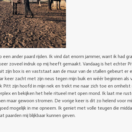
 een ander paard rijden. Ik vind dat enorm jammer, want ik had g
e keer zoveel indruk op mij heeft gemaakt. Vandaag is het echter P
t uit zijn box is en vaststaat aan de muur van de stallen gebeurt e
aar keer zacht met zijn neus tegen mijn buik en wéér beginnen als v
ok Pitt zijn hoofd in mijn nek en trekt me naar zich toe en omhelst 
erplex en bekijken het hele ritueel met open mond. Ik laat me rust
ranen maar gewoon stromen. De vorige keer is dit zo helend voor mi
goed mogelijk in me opneem. Ik geniet met volle teugen die midd
at paarden mij blijkbaar kunnen geven.