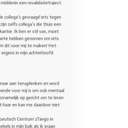
 middenin een revalidatietraject
le collega’s gevraagd iets tegen
jn zelfs collega’s die thuis een
tie. Ik ben er stil van, moet
 moeite hebben genomen om iets
m dit voor mij te maken! Het
ergens in mijn achterhoofd
r maar aan terugdenken en word
doende voor mij is om ook mentaal
ornamelijk op gericht om te leren
et haar en kan me daardoor niet
peutisch Centrum 2Tango in
bels in mijn buik als ik eraan