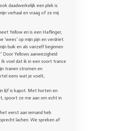
ok daadwerkelijk een plek is
ijn verhaal en vraag of ze mij
eet Yellow en is een Haflinger,
 ‘wees’ op mijn pijn en verdriet.
mijn buik en als vanzelf beginnen
n?’ Door Yellows aanwezigheid
 Ik voel dat ik in een soort trance
Mijn tranen stromen en
rtel eens wat je voelt,
n lijf is kapot. Met horten en
lt, spoort ze me aan om echt in
r het eerst aan iemand heb
r oprecht lachen. We spreken af