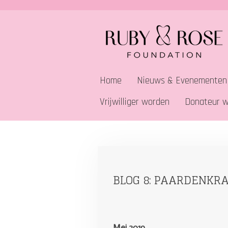
Ga
direct
naar
de
hoofdinhoud
Home
Nieuws & Evenementen
Vrijwilliger worden
Donateur 
BLOG 8: PAARDENKR
Mei 2019