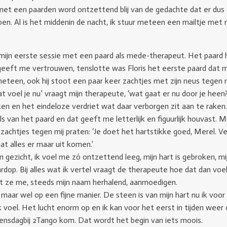
et een paarden word ontzettend blij van de gedachte dat er dus o
en. Al is het middenin de nacht, ik stuur meteen een mailtje met m
 mijn eerste sessie met een paard als mede-therapeut. Het paard h
geeft me vertrouwen, tenslotte was Floris het eerste paard dat me
 meteen, ook hij stoot een paar keer zachtjes met zijn neus tegen 
t voel je nu’ vraagt mijn therapeute, ‘wat gaat er nu door je hee
ijken en het eindeloze verdriet wat daar verborgen zit aan te raken.
ls van het paard en dat geeft me letterlijk en figuurlijk houvast. 
zachtjes tegen mij praten: ‘Je doet het hartstikke goed, Merel. Ve
at alles er maar uit komen.’
n gezicht, ik voel me zó ontzettend leeg, mijn hart is gebroken, mij
rdop. Bij alles wat ik vertel vraagt de therapeute hoe dat dan voe
jft ze me, steeds mijn naam herhalend, aanmoedigen.
 maar wel op een fijne manier. De steen is van mijn hart nu ik voo
k voel. Het lucht enorm op en ik kan voor het eerst in tijden wee
ensdagbij 2Tango kom. Dat wordt het begin van iets moois.