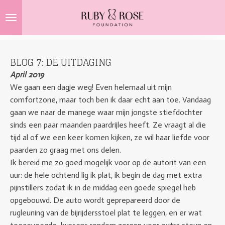
Ga
direct
naar
de
BLOG 7: DE UITDAGING
hoofdinhoud
April 2019
We gaan een dagje weg! Even helemaal uit mijn
comfortzone, maar toch ben ik daar echt aan toe. Vandaag
gaan we naar de manege waar mijn jongste stiefdochter
sinds een paar maanden paardrijles heeft. Ze vraagt al die
tijd al of we een keer komen kijken, ze wil haar liefde voor
paarden zo graag met ons delen.
Ik bereid me zo goed mogelijk voor op de autorit van een
uur: de hele ochtend lig ik plat, ik begin de dag met extra
pijnstillers zodat ik in de middag een goede spiegel heb
opgebouwd. De auto wordt geprepareerd door de
rugleuning van de bijrijdersstoel plat te leggen, en er wat