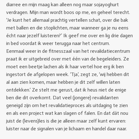
diarree en mijn maag kan alleen nog maar sojayoghurt
verdragen. Mijn man wordt boos op me, en geheel terecht.
‘Je kunt het allemaal prachtig vertellen schat, over die bak
met ballen en die stoplichten, maar wanneer ga je nu eens
écht naar jezelf luisteren?’ Ik geef me over en lig drie dagen
in bed voordat ik weer terugga naar het centrum.
Eenmaal weer in de fitnesszaal van het revalidatiecentrum
praat ik er uitgebreid over met één van de begeleiders. Ze
moet een beetje lachen als ik haar vertel hoe erg ik ben
ingestort de afgelopen week. ‘Tja’, zegt ze, ‘wij hebben dit
al aan zien komen, maar hebben je dit zelf willen laten
ontdekken.’ Ze stelt me gerust, dat ik heus niet de enige
ben die dit overkomt. Dat veel (jongere) revalidanten
geneigd zijn om het revalidatieproces als uitdaging te zien
en als een project wat kan slagen of falen. En dat dát nou
juist de (levens)les is die je alleen maar zelf kunt ervaren:
luister naar de signalen van je lichaam en handel daar naar.