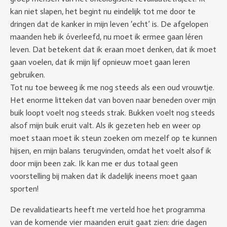
kan niet slapen, het begint nu eindelijk tot me door te
dringen dat de kanker in mijn leven ‘echt’ is. De afgelopen
maanden heb ik óverleefd, nu moet ik ermee gaan léren
leven. Dat betekent dat ik eraan moet denken, dat ik moet
gaan voelen, dat ik mijn lijf opnieuw moet gaan leren
gebruiken.
Tot nu toe beweeg ik me nog steeds als een oud vrouwtje.
Het enorme litteken dat van boven naar beneden over mijn
buik loopt voelt nog steeds strak. Bukken voelt nog steeds
alsof mijn buik eruit valt. Als ik gezeten heb en weer op
moet staan moet ik steun zoeken om mezelf op te kunnen
hijsen, en mijn balans terugvinden, omdat het voelt alsof ik
door mijn been zak. Ik kan me er dus totaal geen
voorstelling bij maken dat ik dadelijk ineens moet gaan
sporten!
De revalidatiearts heeft me verteld hoe het programma
van de komende vier maanden eruit gaat zien: drie dagen