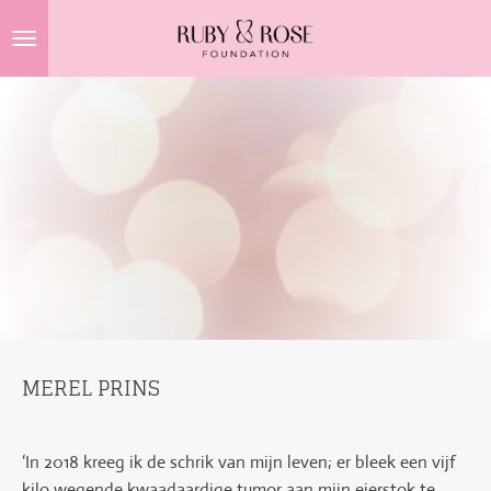
Ga
direct
naar
de
hoofdinhoud
MEREL PRINS
‘In 2018 kreeg ik de schrik van mijn leven; er bleek een vijf
kilo wegende kwaadaardige tumor aan mijn eierstok te