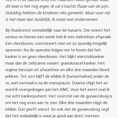
dit keer is het nog erger; ik val s’nachts flauw van de pijn.
Gelukkig hebben de kinderen niks gemerkt. Maar voor mij
is het meer dan duidelijk; ik moet wat ondernemen.
Bij thuiskomst onmiddellijk naar de huisarts. Die neemt het
serieus en binnen een week heb ik een ziekenhuis afspraak.
Een vleesboom, constateert men en zo spoedig mogelijk
opereren. Na de operatie krijgen we te horen dat het
kanker is en geen vleesboom. Het blijkt eierstokkanker
maar dan de zeldzame variant: granulosacel kanker. Het
regime bestaat uit afwachten en elke drie maanden bloed
prikken. Tot 2011 blijft de inhibin B (tumormarker) onder de
10, wat normaal is na de menopauze. Daarna stijgt het en
word ik overgedragen aan het AMC. Voor het eerst voel ik
me echt kankerpatient. Het voorstel van de gynaecoloog is
om het nog even aan te zien. Elke drie maanden stijgt de
inhibin. Dat geeft onrust. En ook dat de gynaecoloog zegt
dat het onduidelijk is waar je goed aan doet; meteen