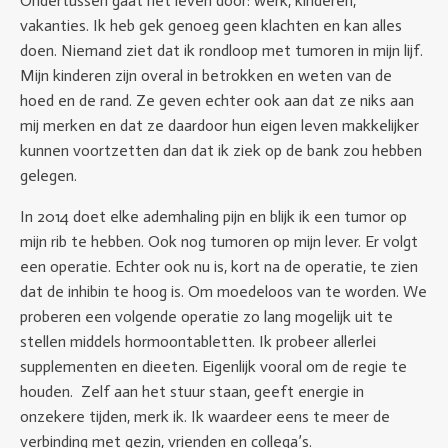
Ondertussen gaat het leven door: werk, kinderen,
vakanties. Ik heb gek genoeg geen klachten en kan alles
doen. Niemand ziet dat ik rondloop met tumoren in mijn lijf.
Mijn kinderen zijn overal in betrokken en weten van de
hoed en de rand. Ze geven echter ook aan dat ze niks aan
mij merken en dat ze daardoor hun eigen leven makkelijker
kunnen voortzetten dan dat ik ziek op de bank zou hebben
gelegen.
In 2014 doet elke ademhaling pijn en blijk ik een tumor op
mijn rib te hebben. Ook nog tumoren op mijn lever. Er volgt
een operatie. Echter ook nu is, kort na de operatie, te zien
dat de inhibin te hoog is. Om moedeloos van te worden. We
proberen een volgende operatie zo lang mogelijk uit te
stellen middels hormoontabletten. Ik probeer allerlei
supplementen en dieeten. Eigenlijk vooral om de regie te
houden. Zelf aan het stuur staan, geeft energie in
onzekere tijden, merk ik. Ik waardeer eens te meer de
verbinding met gezin, vrienden en collega’s.