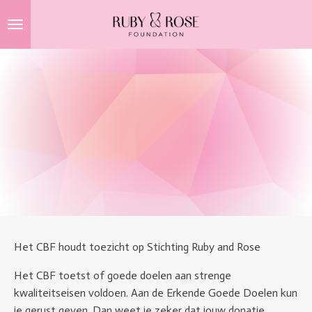
Ga
direct
naar
de
hoofdinhoud
Het CBF houdt toezicht op Stichting Ruby and Rose
Het CBF toetst of goede doelen aan strenge
kwaliteitseisen voldoen. Aan de Erkende Goede Doelen kun
je gerust geven. Dan weet je zeker dat jouw donatie