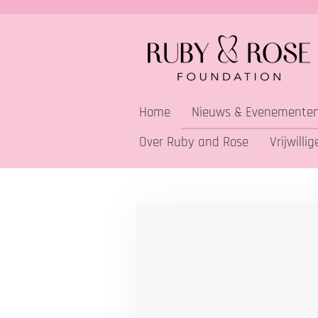
Ga
direct
naar
de
hoofdinhoud
Home
Nieuws & Evenemente
Over Ruby and Rose
Vrijwilli