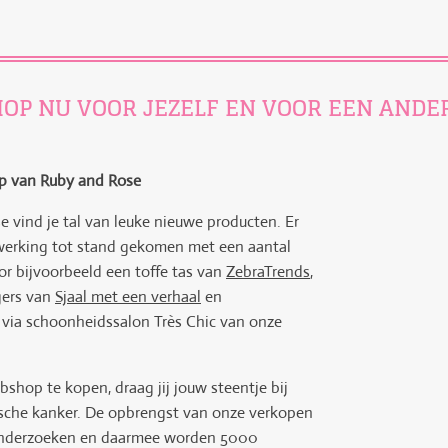
OP NU VOOR JEZELF EN VOOR EEN ANDER.
p van Ruby and Rose
 vind je tal van leuke nieuwe producten. Er
nwerking tot stand gekomen met een aantal
r bijvoorbeeld een toffe tas van
ZebraTrends
,
ngers van
Sjaal met een verhaal
en
via schoonheidssalon Très Chic van onze
shop te kopen, draag jij jouw steentje bij
sche kanker. De opbrengst van onze verkopen
 onderzoeken en daarmee worden 5000