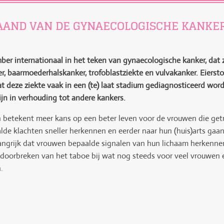
MAAND VAN DE GYNAECOLOGISCHE KANKE
ber internationaal in het teken van gynaecologische kanker, dat 
r, baarmoederhalskanker, trofoblastziekte en vulvakanker. Eiers
at deze ziekte vaak in een (te) laat stadium gediagnosticeerd wor
ijn in verhouding tot andere kankers.
 betekent meer kans op een beter leven voor de vrouwen die getro
de klachten sneller herkennen en eerder naar hun (huis)arts gaa
belangrijk dat vrouwen bepaalde signalen van hun lichaam herken
 doorbreken van het taboe bij wat nog steeds voor veel vrouwen
n.