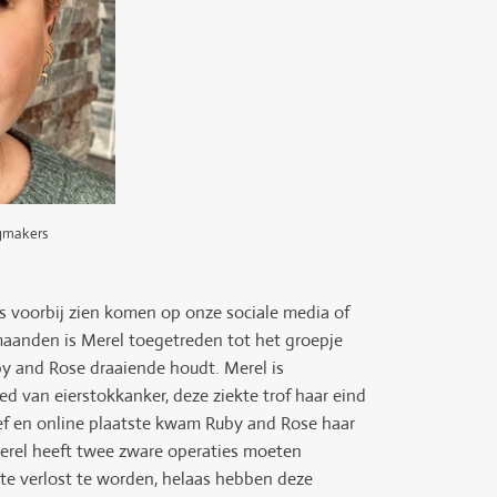
egmakers
s voorbij zien komen op onze sociale media of
maanden is Merel toegetreden tot het groepje
uby and Rose draaiende houdt. Merel is
d van eierstokkanker, deze ziekte trof haar eind
eef en online plaatste kwam Ruby and Rose haar
Merel heeft twee zware operaties moeten
te verlost te worden, helaas hebben deze