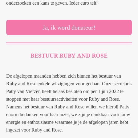
onderzoeken een kans te geven. Ieder euro telt!
f
u
l
Ja, ik word donateur!
l
s
c
BESTUUR RUBY AND ROSE
r
e
e
De afgelopen maanden hebben zich binnen het bestuur van
n
Ruby and Rose enkele wijzigingen voor gedaan. Onze secretaris
Patty van Vierzen heeft helaas besloten om per 1 juli 2022 te
stoppen met haar bestuursactiviteiten voor Ruby and Rose.
Namens het bestuur van Ruby and Rose willen we hierbij Patty
enorm bedanken voor haar inzet, we zijn je dankbaar voor jouw
energie en enthousiasme waarmee je je de afgelopen jaren hebt
ingezet voor Ruby and Rose.