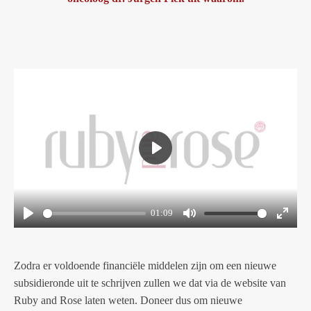
P
l
a
01:09
y
P
M
E
l
u
n
Zodra er voldoende financiële middelen zijn om een nieuwe
a
t
t
subsidieronde uit te schrijven zullen we dat via de website van
y
e
e
Ruby and Rose laten weten. Doneer dus om nieuwe
r