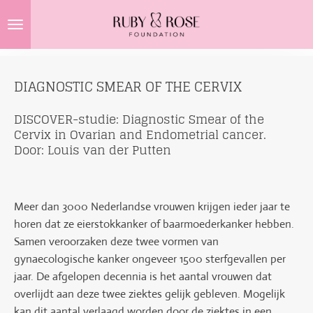
Ga
direct
naar
de
DIAGNOSTIC SMEAR OF THE CERVIX
hoofdinhoud
DISCOVER-studie: Diagnostic Smear of the
Cervix in Ovarian and Endometrial cancer.
Door: Louis van der Putten
Meer dan 3000 Nederlandse vrouwen krijgen ieder jaar te
horen dat ze eierstokkanker of baarmoederkanker hebben.
Samen veroorzaken deze twee vormen van
gynaecologische kanker ongeveer 1500 sterfgevallen per
jaar. De afgelopen decennia is het aantal vrouwen dat
overlijdt aan deze twee ziektes gelijk gebleven. Mogelijk
kan dit aantal verlaagd worden door de ziektes in een