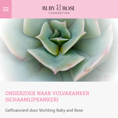
Ga
direct
naar
de
hoofdinhoud
ONDERZOEK NAAR VULVAKANKER
(SCHAAMLIPKANKER)
Gefinancierd door Stichting Ruby and Rose