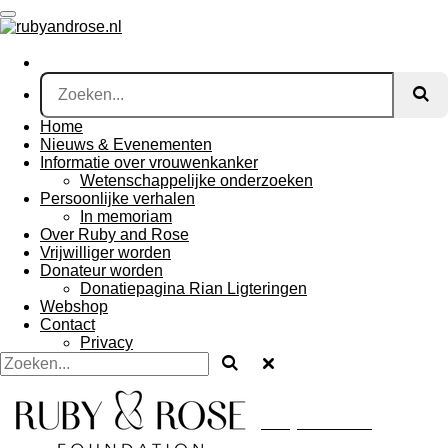
Ga
direct
naar
de
hoofdinhoud
Home
Nieuws & Evenementen
Informatie over vrouwenkanker
Wetenschappelijke onderzoeken
Persoonlijke verhalen
In memoriam
Over Ruby and Rose
Vrijwilliger worden
Donateur worden
Donatiepagina Rian Ligteringen
Webshop
Contact
Privacy
Ruby and Rose